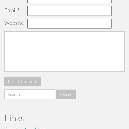
Email
*
Website
Search
for:
Links